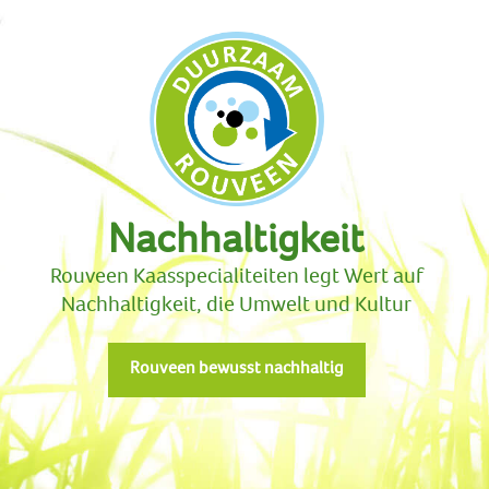
Mitarbeiter
Käse à la carte
Stellenangebote
Nachhaltigkeit
Rouveen Kaasspecialiteiten legt Wert auf
Nachhaltigkeit, die Umwelt und Kultur
Rouveen bewusst nachhaltig