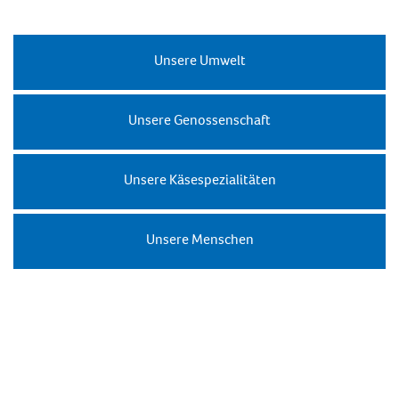
Unsere Umwelt
Unsere Genossenschaft
Unsere Käsespezialitäten
Umwelt
Weidehaltung
Unsere Menschen
Auftrag & Vision
Nachhaltigkeitsprogramm
Hoflieferant
Produktentwicklung
Geschichte
Bio-Käse
Milchviehhalter
Qualität