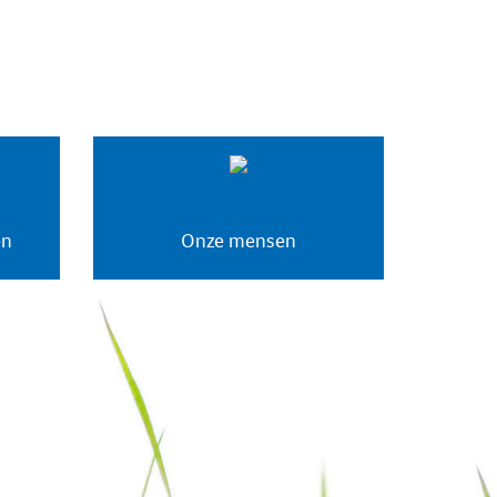
en
Onze mensen
Veehouders
Medewerkers
Vacatures