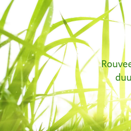
Rouvee
duu