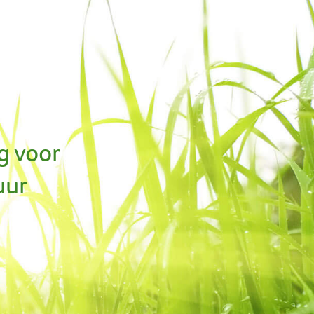
g voor
uur