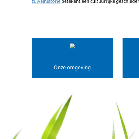
zuivelhistorie
betekent een cultuurrijke geschieden
Onze omgeving
Duurzaamheidsprogramma
Weidegang
Duurzame zuivelketen
Biodiversiteit à la carte