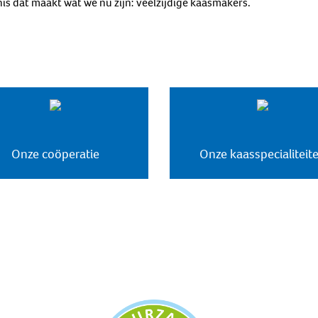
is dat maakt wat we nu zijn: veelzijdige kaasmakers.
Onze coöperatie
Onze kaasspecialiteit
Missie & visie
Productontwikkeling
Hofleverancier
Biologische kaas
Historie
Kwaliteit
Kaas à la carte