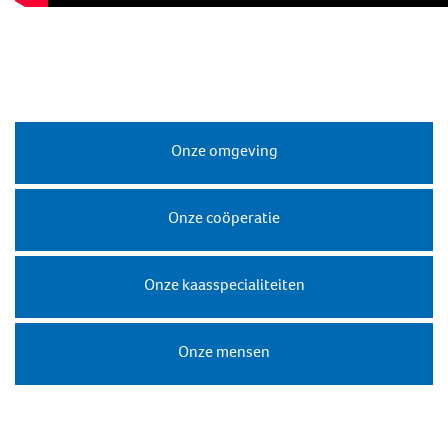
Onze omgeving
Onze coöperatie
Onze kaasspecialiteiten
Duurzaamheidsprogramma
Weidegang
Onze mensen
Missie & visie
Duurzame zuivelketen
Hofleverancier
Biodiversiteit à la carte
Productontwikkeling