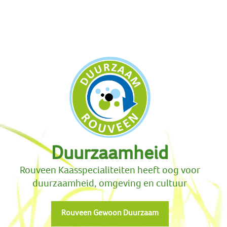
Historie
Biologische kaas
Veehouders
Kwaliteit
Medewerkers
Kaas à la carte
Vacatures
Duurzaamheid
Rouveen Kaasspecialiteiten heeft oog voor
duurzaamheid, omgeving en cultuur
Rouveen Gewoon Duurzaam