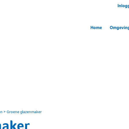
Inlog
Home
Omgevin
en
>
Groene glazenmaker
maker