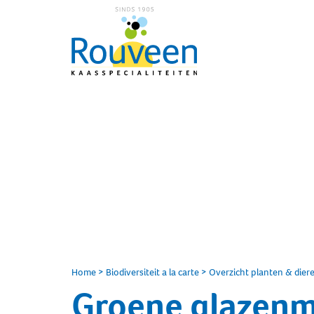
Home
>
Biodiversiteit a la carte
>
Overzicht planten & dier
Groene glazen