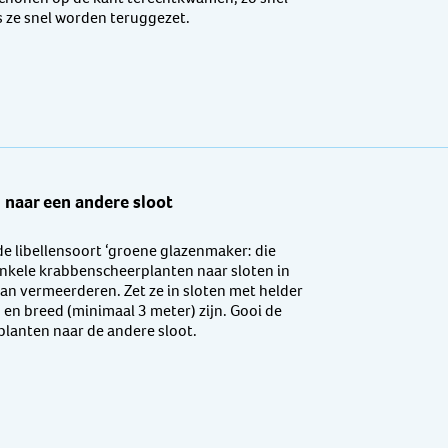
chonen op de kant terechtkwamen, zo snel
s ze snel worden teruggezet.
naar een andere sloot
e libellensoort ‘groene glazenmaker: die
 enkele krabbenscheerplanten naar sloten in
 kan vermeerderen. Zet ze in sloten met helder
en breed (minimaal 3 meter) zijn. Gooi de
planten naar de andere sloot.