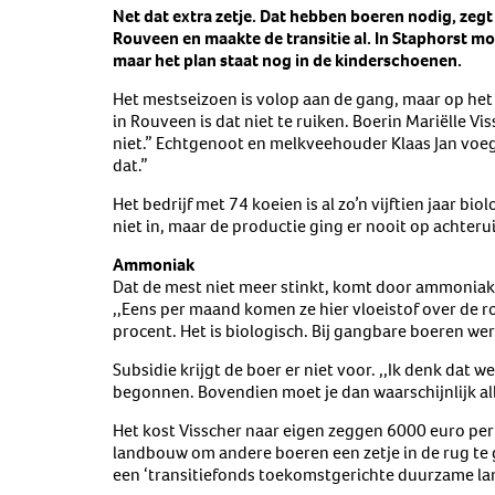
Net dat extra zetje. Dat hebben boeren nodig, zegt 
Rouveen en maakte de transitie al. In Staphorst m
maar het plan staat nog in de kinderschoenen.
Het mestseizoen is volop aan de gang, maar op het 
in Rouveen is dat niet te ruiken. Boerin Mariëlle Vi
niet.” Echtgenoot en melkveehouder Klaas Jan voegt
dat.”
Het bedrijf met 74 koeien is al zo’n vijftien jaar b
niet in, maar de productie ging er nooit op achterui
Ammoniak
Dat de mest niet meer stinkt, komt door ammoniakre
,,Eens per maand komen ze hier vloeistof over de 
procent. Het is biologisch. Bij gangbare boeren wer
Subsidie krijgt de boer er niet voor. ,,Ik denk da
begonnen. Bovendien moet je dan waarschijnlijk al
Het kost Visscher naar eigen zeggen 6000 euro per 
landbouw om andere boeren een zetje in de rug t
een ‘transitiefonds toekomstgerichte duurzame l