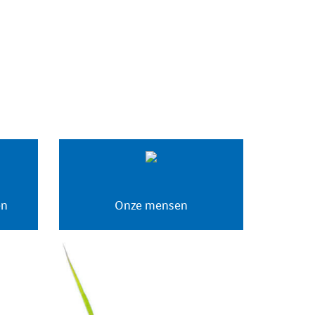
en
Onze mensen
Veehouders
Medewerkers
Vacatures