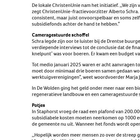
De lokale ChristenUnie nam het initiatief. ,,We zijn
zegt ChristenUnie-fractievoorzitter Alberto Schra. 
consistent, maar juist onvoorspelbaar en soms zelfs
subsidiefonds achter de hand te hebben.”
Cameragestuurde schoffel
Schra legde zijn oor te luister bij de Drentse buu
verdiepende interviews tot de conclusie dat de fin
knelpunt’ was voor boeren. Er kwam een budget v
Tot medio januari 2025 waren er acht aanvragen to
moet door minimaal drie boeren samen gedaan wor
werktuigverenigingen”, weet woordvoerder Marja 
In De Wolden ging het geld onder meer naar een bi
regeneratieve landbouw en een cameragestuurde s
Potjes
In Staphorst vroeg de raad een plafond van 200.00
subsidiabele kosten moeten neerkomen op 1000 eu
de gemeente nu uit. Wanneer het fonds wordt openg
,,Hopelijk worden meer mensen zo over de streep 