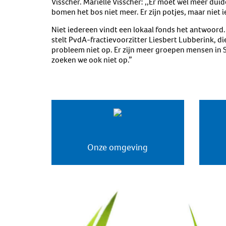
Visscher. Mariëlle Visscher: ,,Er moet wel meer duide
bomen het bos niet meer. Er zijn potjes, maar niet 
Niet iedereen vindt een lokaal fonds het antwoord. 
stelt PvdA-fractievoorzitter Liesbert Lubberink, di
probleem niet op. Er zijn meer groepen mensen in 
zoeken we ook niet op.”
Onze omgeving
Duurzaamheidsprogramma
Weidegang
Duurzame zuivelketen
Biodiversiteit à la carte