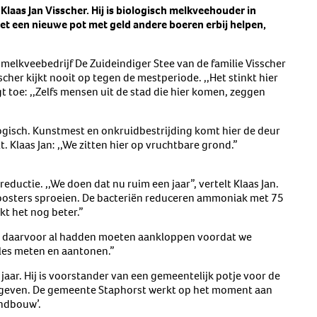
Klaas Jan Visscher. Hij is biologisch melkveehouder in
oet een nieuwe pot met geld andere boeren erbij helpen,
melkveebedrijf De Zuideindiger Stee van de familie Visscher
sscher kijkt nooit op tegen de mestperiode. ,,Het stinkt hier
 toe: ,,Zelfs mensen uit de stad die hier komen, zeggen
iologisch. Kunstmest en onkruidbestrijding komt hier de deur
t. Klaas Jan: ,,We zitten hier op vruchtbare grond.”
ductie. ,,We doen dat nu ruim een jaar”, vertelt Klaas Jan.
roosters sproeien. De bacteriën reduceren ammoniak met 75
kt het nog beter.”
t we daarvoor al hadden moeten aankloppen voordat we
les meten en aantonen.”
jaar. Hij is voorstander van een gemeentelijk potje voor de
e geven. De gemeente Staphorst werkt op het moment aan
andbouw’.