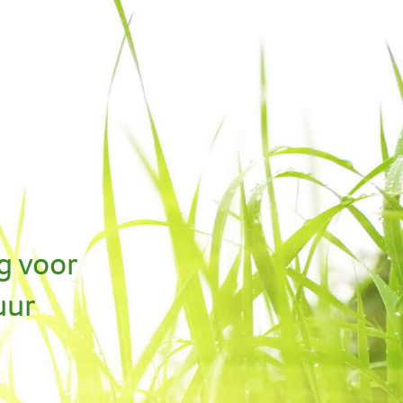
g voor
uur