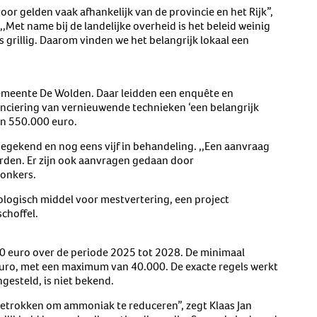
 voor gelden vaak afhankelijk van de provincie en het Rijk”,
,,Met name bij de landelijke overheid is het beleid weinig
 grillig. Daarom vinden we het belangrijk lokaal een
rgemeente De Wolden. Daar leidden een enquête en
anciering van vernieuwende technieken ‘een belangrijk
an 550.000 euro.
egekend en nog eens vijf in behandeling. ,,Een aanvraag
den. Er zijn ook aanvragen gedaan door
Jonkers.
ologisch middel voor mestvertering, een project
choffel.
0 euro over de periode 2025 tot 2028. De minimaal
ro, met een maximum van 40.000. De exacte regels werkt
esteld, is niet bekend.
getrokken om ammoniak te reduceren”, zegt Klaas Jan