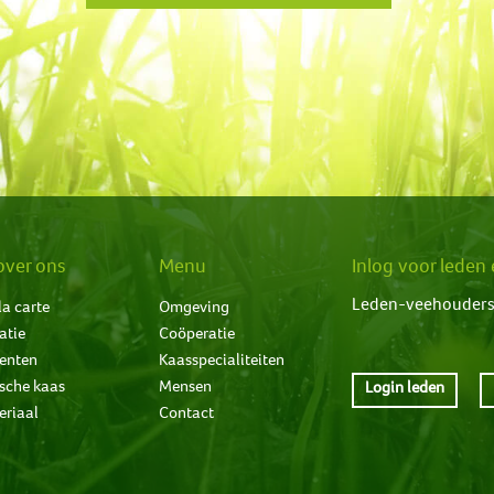
over ons
Menu
Inlog voor lede
Leden-veehouders 
la carte
Omgeving
atie
Coöperatie
enten
Kaasspecialiteiten
sche kaas
Mensen
Login leden
eriaal
Contact