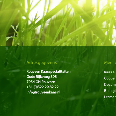
Adresgegevens
Meer 
Rouveen Kaasspecialiteiten
Kaas à 
Oude Rijksweg 395
Coöper
7954 GH Rouveen
Docum
+31 (0)522 29 82 22
Biologi
info@rouveenkaas.nl
Lesmat