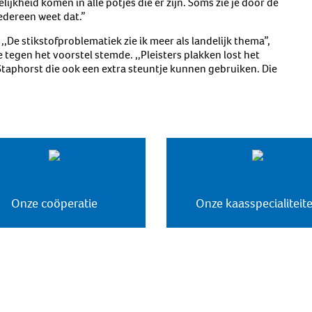
lijkheid komen in alle potjes die er zijn. Soms zie je door de
iedereen weet dat.”
,,De stikstofproblematiek zie ik meer als landelijk thema”,
e tegen het voorstel stemde. ,,Pleisters plakken lost het
Staphorst die ook een extra steuntje kunnen gebruiken. Die
Onze coöperatie
Onze kaasspecialiteit
Missie & visie
Productontwikkeling
Hofleverancier
Biologische kaas
Historie
Kwaliteit
Kaas à la carte